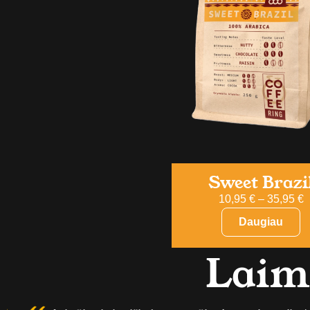
Sweet Brazi
10,95
€
–
35,95
€
Daugiau
Laimi