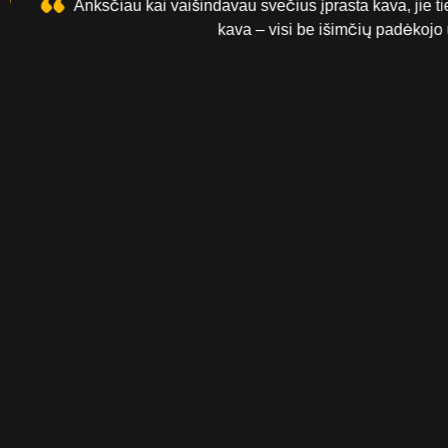
“
Anksčiau kai vaišindavau svečius įprasta kava, jie tie
kava – visi be išimčių padėkojo už