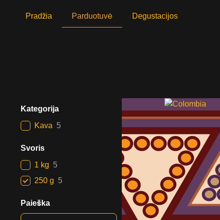
Pradžia
Parduotuvė
Degustacijos
Kategorija
Kava
5
Svoris
1 kg
5
250 g
5
Paieška