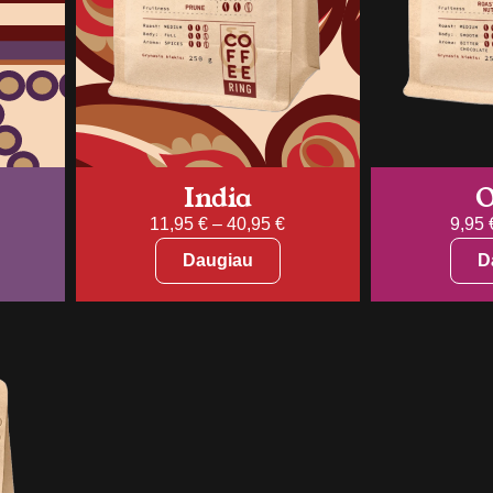
India
O
11,95
€
–
40,95
€
9,95
Daugiau
D