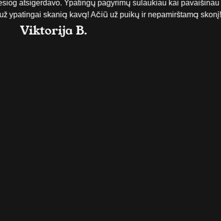
siog atsigerdavo. Ypatingų pagyrimų sulaukiau kai pavaišinau s
 ypatingai skanią kavą! Ačiū už puikų ir nepamirštamą skonį!
Viktorija B.