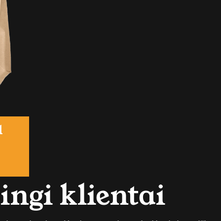
l
ngi klientai