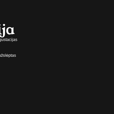
ja
gustacijas
užslėptas