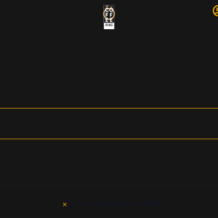
Nėra artėjančių renginiai
Notice