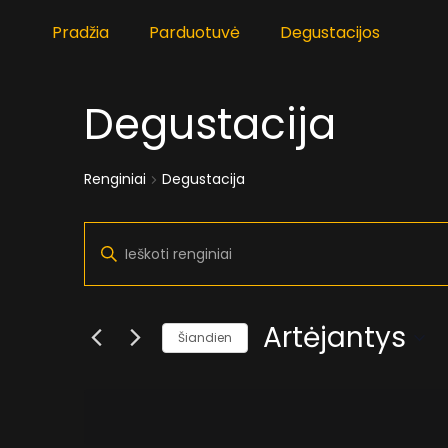
Pradžia
Parduotuvė
Degustacijos
Degustacija
Renginiai
Degustacija
Renginiai
Enter
Keyword.
Search
for
Search
Renginiai
by
Artėjantys
Keyword.
Šiandien
and
Pasirinkti
datą