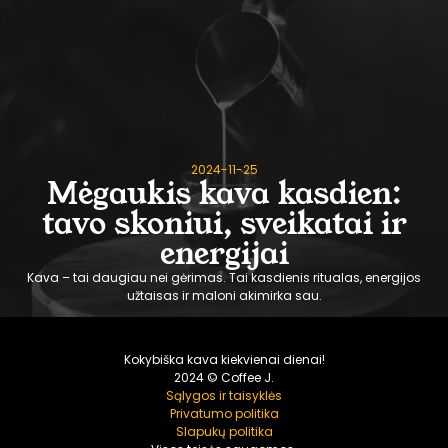
2024-11-25
Mėgaukis kava kasdien:
tavo skoniui, sveikatai ir
energijai
Kava – tai daugiau nei gėrimas. Tai kasdienis ritualas, energijos
užtaisas ir maloni akimirka sau.
Kokybiška kava kiekvienai dienai!
2024 © Coffee J.
Sąlygos ir taisyklės
Privatumo politika
Slapukų politika