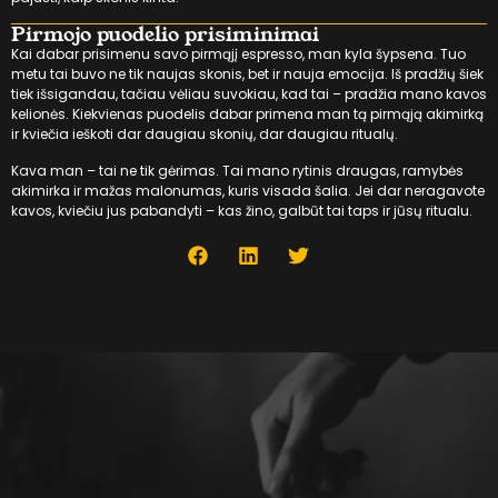
Pirmojo puodelio prisiminimai
Kai dabar prisimenu savo pirmąjį espresso, man kyla šypsena. Tuo
metu tai buvo ne tik naujas skonis, bet ir nauja emocija. Iš pradžių šiek
tiek išsigandau, tačiau vėliau suvokiau, kad tai – pradžia mano kavos
kelionės. Kiekvienas puodelis dabar primena man tą pirmąją akimirką
ir kviečia ieškoti dar daugiau skonių, dar daugiau ritualų.
Kava man – tai ne tik gėrimas. Tai mano rytinis draugas, ramybės
akimirka ir mažas malonumas, kuris visada šalia. Jei dar neragavote
kavos, kviečiu jus pabandyti – kas žino, galbūt tai taps ir jūsų ritualu.