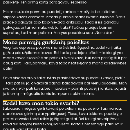
pasikeitė. Ten pirmą kartą paragavau espresso.
Prisimenu, kaip paėmiau puodelį į rankas – mažytis, bet sklidinas
stiprios kavos aromato. Pirmas gurkšnis mane iškart nustebino. Širdis
pradėjo daužytis taip, kaip niekada anksčiau. Tada ir išsigandau –
galvojau, ar tai normalu, kiek tai truks? Tačiau praėjus baimei
supratau, kad man patinka. Mintyse pasakiau sau: „Noriu dar.“
Mano pirmųjų gurkšnių paieškos
Visgi tas espresso poveikis mane šiek tiek išgąsdino, todėl kurį laiką
grįžau prie užpilamos kavos. Bet tada pradėjau ieškoti – kokia gi yra
mano kavos skonis? Man patinka švelni kava, kuri nėra per rūgšti ir per
daug karti. Taip, pamažu, kava tapo neatsiejama mano kasdienybės
dalimi.
Kava visada buvo šalia: rytas prasidėdavo su puodeliu kavos, pietūs
– taip pat su ja, o vakarai dažnai baigdavosi dar vienu puodeliu. Man
svarbu ne tik pati kava, bet ir ritualas – paimti puodelį į rankas, pajusti
jo šilumą ir mėgautis tomis trumpomis akimirkomis.
Kodėl kava man tokia svarbi?
Labiausiai mėgstu gerti kavą iš porcelianinio puodelio. Tai, manau,
daro kavos gėrimą dar ypatingesnį. Tiesa, kava tokiame puodelyje
greitai atvėsta, todėl reikia ją išgerti greitai. Bet tai irgi savaip žavu –
kava turi savybę keisti skonį, kai vėsta. Kartais net smagu palaukti ir
pajusti, kaip skonis kinta.