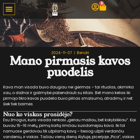
0
2024-11-07
Bendri
Mano pirmasis kavos
puodelis
Kava man visada buvo daugiau nei gėrimas – tai ritualas, akimirka
sau, o dažnai ir galimybė pabendrauti su kitais. Bet mano kelias iki
pirmojo tikro kavos puodelio buvo pilnas smalsumo, atradimų ir net
šiek tiek baimės.
Nuo ko viskas prasidėjo?
Esu žmogus, kuris visada renkasi „geriau mažiau, bet kokybiškiau“. Kai
buvau 15–16 metų, pirmą kartą rimčiau susidomėjau kava. Iki tol
namuose gerdavau tik užpilamą kavą – tiesiog užpili verdančiu
vandeniu, ir viskas. Tačiau vieną dieną Alytuje, picerijoje „Pica“, viskas